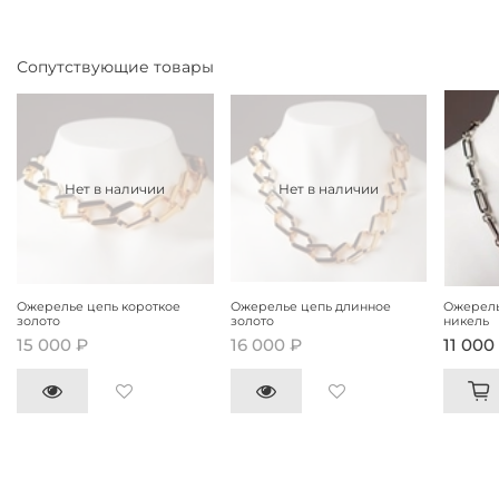
Сопутствующие товары
Нет в наличии
Нет в наличии
Ожерелье цепь короткое
Ожерелье цепь длинное
Ожерель
золото
золото
никель
15 000 ₽
16 000 ₽
11 000