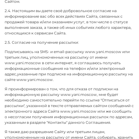
Сайтом.
2.4. Настоящим вы даете своё добровольное согласие на
информирование вас обо всех действиях Сайта, связанных с
продажей товара и/или оказанием услуг, в том числе о статусе
выполнения заказа, а также об иных событиях любого характера,
относящихся к сервисам Сайта.
2.5. Согласие на получение рассылки:
Подписываясь на SMS- и email-рассылку www.yani.moscow или
третьих лиц, уполномоченных на рассылку от имени
www.yani.moscow в сети интернет, я соглашаюсь получать
информационные сообщения на телефон и/или электронный
адрес,указанные при подписке на информационную рассылку на
сайте www.yani.moscow.
Я проинформирован о том, что для отказа от подписки на
информационную рассылку www.yani.moscow, мне будет
необходимо самостоятельно перейти по ссылке "Отписаться от
рассылки", указанной в тексте отправляемых сайтом сообщений с
электронного адреса Сайта www.yani.moscow или же сообщить
о несогласии получения информационных рассылок по адресам,
указанным в разделе "Контакты" данного Соглашения.
Я также даю разрешение Сайту или третьим лицам,
уполномоченным на рассылку от имени Сайта, собирать, хранить