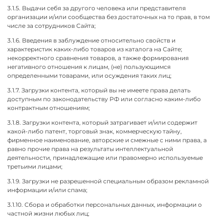
3.1.5. Выдачи себя за другого человека или представителя
организации и/или сообщества без достаточных на то прав, в том
числе за сотрудников Сайта;
3.1.6. Введения в заблуждение относительно свойств и
характеристик каких-либо товаров из каталога на Сайте;
некорректного сравнения товаров, а также формирования
негативного отношения к лицам, (не) пользующимся
определенными товарами, или осуждения таких лиц;
3.1.7. Загрузки контента, который вы не имеете права делать
доступным по законодательству РФ или согласно каким-либо
контрактным отношениям;
3.1.8. Загрузки контента, который затрагивает и/или содержит
какой-либо патент, торговый знак, коммерческую тайну,
фирменное наименование, авторские и смежные с ними права, а
равно прочие права на результаты интеллектуальной
деятельности, принадлежащие или правомерно используемые
третьими лицами;
3.1.9. Загрузки не разрешенной специальным образом рекламной
информации и/или спама;
3.1.10. Сбора и обработки персональных данных, информации о
частной жизни любых лиц;