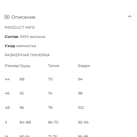
Описание
PRODUCT INFO
Состав
: 100% вискоза
Уход:
химчистка
РАЗМЕРНАЯ ЛИНЕЙКА
Размер
Грудь
Талия
Бедра
44
88
70
94
46
92
74
98
48
96
78
102
S
84-88
66-70
90-94
M
90-94
71-75
95-99