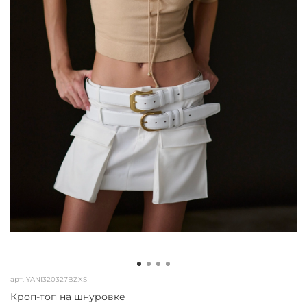
арт.
YANI320327BZXS
Кроп-топ на шнуровке