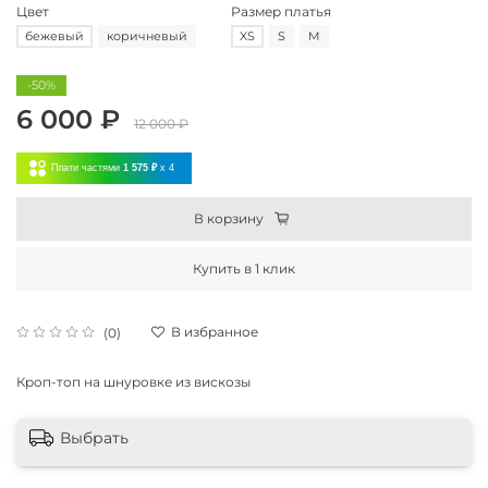
Цвет
Размер платья
бежевый
коричневый
XS
S
M
-50%
6 000 ₽
12 000 ₽
Плати частями
1 575 ₽
x 4
В корзину
Купить в 1 клик
В избранное
(0)
Кроп-топ на шнуровке из вискозы
Выбрать