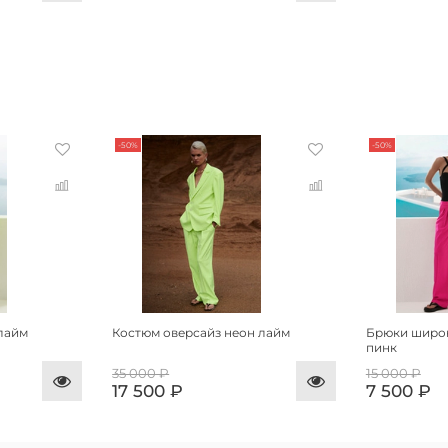
-50%
-50%
лайм
Костюм оверсайз неон лайм
Брюки широ
пинк
35 000 ₽
15 000 ₽
17 500 ₽
7 500 ₽