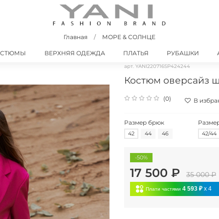
Главная
МОРЕ & СОЛНЦЕ
ОСТЮМЫ
ВЕРХНЯЯ ОДЕЖДА
ПЛАТЬЯ
РУБАШКИ
арт.
YANI220716SP424244
Костюм оверсайз 
(0)
В избра
Размер брюк
Размер
42
44
46
42/44
-50%
17 500 ₽
35 000 ₽
4 593 ₽
x 4
Плати частями