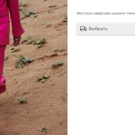
Жостюм оверсайз шокинг пинк
Выбрать