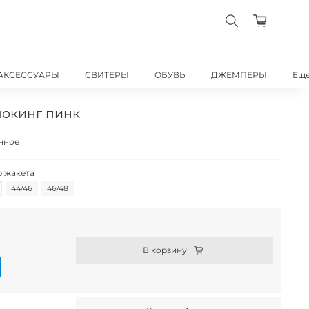
АКСЕССУАРЫ
СВИТЕРЫ
ОБУВЬ
ДЖЕМПЕРЫ
Ещ
шокинг пинк
нное
 жакета
44/46
46/48
В корзину