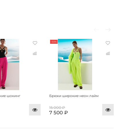
-50%
-50
кие шокинг
Брюки широкие неон лайм
Жак
15 000 ₽
15 
7 500 ₽
7 