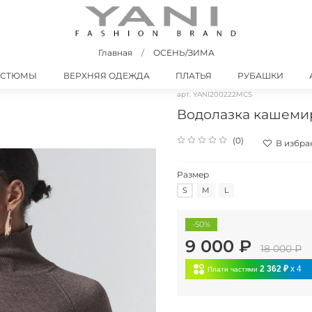
Главная
ОСЕНЬ/ЗИМА
ОСТЮМЫ
ВЕРХНЯЯ ОДЕЖДА
ПЛАТЬЯ
РУБАШКИ
арт.
YANI200222MCS
Водолазка кашеми
(0)
В избра
Размер
S
M
L
-50%
9 000 ₽
18 000 ₽
2 362 ₽
x 4
Плати частями