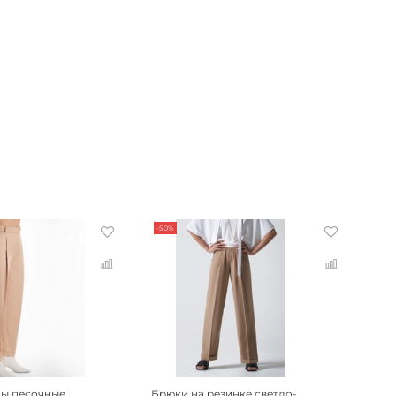
-50%
ы песочные
Брюки на резинке светло-