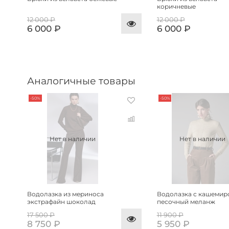
коричневые
12 000 ₽
12 000 ₽
6 000 ₽
6 000 ₽
Аналогичные товары
-50%
-50%
Нет в наличии
Нет в наличии
Водолазка из мериноса
Водолазка с кашемир
экстрафайн шоколад
песочный меланж
17 500 ₽
11 900 ₽
8 750 ₽
5 950 ₽