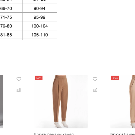
-50%
-50%
Брюки бананы кэмел
Брюки банан