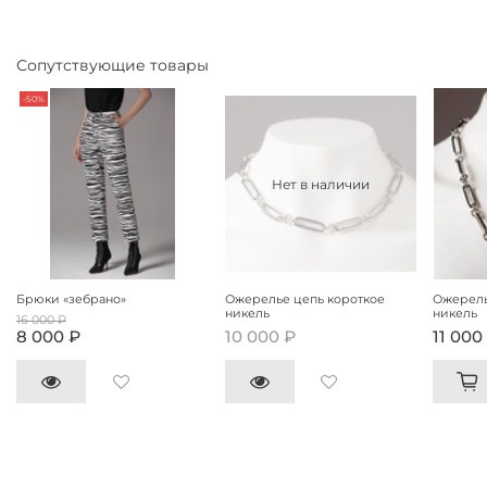
Сопутствующие товары
-50%
Нет в наличии
Брюки «зебрано»
Ожерелье цепь короткое
Ожерель
никель
никель
16 000 ₽
8 000 ₽
10 000 ₽
11 000